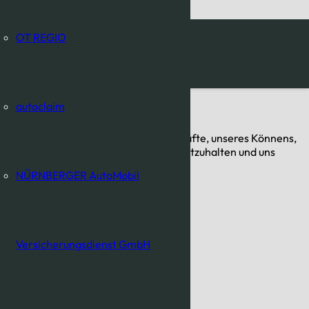
OT REGIO
autoclaim
n Status quo – und werden uns unserer Kräfte, unseres Könnens,
, Herausforderungen, Pläne und Ziele festzuhalten und uns
NÜRNBERGER AutoMobil
Versicherungsdienst GmbH