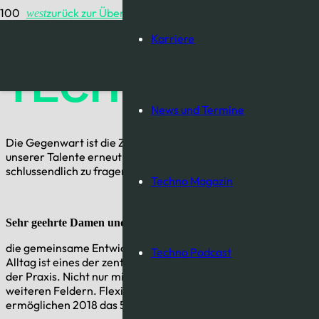
zurück zur Übersicht
west
Karriere
TECHNO MAGAZ
News und Termine
Die Gegenwart ist die Zeit, die es uns erlaubt, tag- täglich B
unserer Talente erneut bewusst. Wie ein unbeschriebenes Blatt 
schlussendlich zu fragen: »Wie kann ich das Heute erfolgreich
Techno Magazin
Sehr geehrte Damen und Herren,
die gemeinsame Entwicklung handfester Lösungen für die He
Techno Podcast
Alltag ist eines der zentralen Versprechen von TECHNO. Nicht 
der Praxis. Nicht nur mit Blick auf die Bündelung von Einkaufs
weiteren Feldern. Flexibilität und schnelles Umschalten gara
ermöglichen 2018 das 50-jährige Jubiläum der Autohaus-Koo