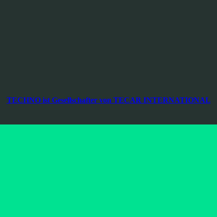
Wir sind Datenschutz-zertifiziert.
TIBS ONLINE
EXTRANET
TECHNO ist Gesellschafter von TECAR INTERNATIONAL