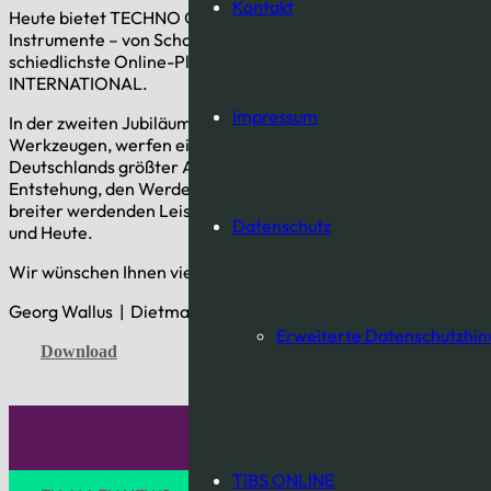
Kontakt
Heute bietet TECHNO Gesellschaftern eine umfangreiche Pale
Instrumente – von Schadenmanagement-Tools über Mobilität
schiedlichste Online-Plattformen bis hin zur Marktöffnung au
INTERNATIONAL.
Impressum
In der zweiten Jubiläumsausgabe des TECHNO MAGAZINS wid
Werkzeugen, werfen einen genaueren Blick auf verschiedene 
Deutschlands größter Autohaus- Kooperation, sprechen mit d
Entstehung, den Werdegang und den Status quo und beleuchte
breiter werdenden Leistungsspektrums von TECHNO. Nicht in 
Datenschutz
und Heute.
Wir wünschen Ihnen viel Spaß bei der Lektüre,
Georg Wallus | Dietmar Scheck
Erweiterte Datenschutzhin
Download
SI
TIBS ONLINE