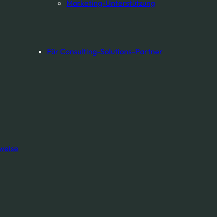
Marketing-Unterstützung
tte schlagkräftiger
ssysteme und unter-
f globaler Ebene über TECAR
Für Consulting-Solutions-Partner
men wir uns diesen
Tochter- gesellschaften
en Verantwortlichen über die
n einen Teil des zunehmend
der Theorie, sondern im Hier
weise
E MÖCHTEN
MEHR LES