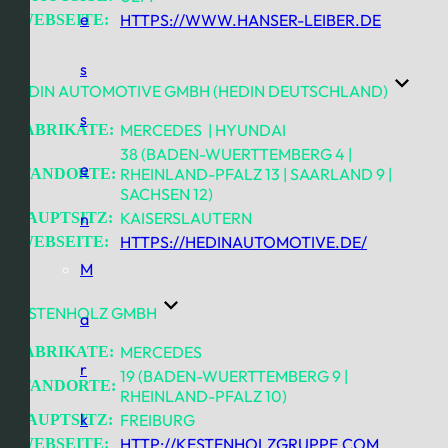
e
HTTPS://WWW.HANSER-LEIBER.DE
WEBSEITE:
s
HEDIN AUTOMOTIVE GMBH (HEDIN DEUTSCHLAND)
s
MERCEDES | HYUNDAI
FABRIKATE:
38 (BADEN-WUERTTEMBERG 4 |
e
RHEINLAND-PFALZ 13 | SAARLAND 9 |
STANDORTE:
SACHSEN 12)
KAISERSLAUTERN
HAUPTSITZ:
n
HTTPS://HEDINAUTOMOTIVE.DE/
WEBSEITE:
M
KESTENHOLZ GMBH
a
MERCEDES
FABRIKATE:
r
19 (BADEN-WUERTTEMBERG 9 |
STANDORTE:
RHEINLAND-PFALZ 10)
k
FREIBURG
HAUPTSITZ:
HTTP://KESTENHOLZGRUPPE.COM
WEBSEITE: