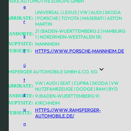
PENSKE AUTOMOTIVE EUROPE GMBH
e
UNIVERSAL | LEXUS | VW | AUDI | SKODA
| PORSCHE | TOYOTA | MASERATI | ASTON
FABRIKATE:
r
MARTIN
21 (BADEN-WUERTTEMBERG 2 | HAMBURG
STANDORTE:
s
1 | NORDRHEIN-WESTFALEN 18)
MANNHEIM
HAUPTSITZ:
t
HTTPS://WWW.PORSCHE-MANNHEIM.DE
WEBSEITE:
ü
RAMSPERGER AUTOMOBILE GMBH & CO. KG
t
VW | AUDI | SEAT | CUPRA | SKODA | VW
FABRIKATE:
NUTZFAHRZEUGE | DODGE | RAM | BYD
z
9 (BADEN-WUERTTEMBERG 9)
STANDORTE:
KIRCHHEIM
HAUPTSITZ:
u
HTTPS://WWW.RAMSPERGER-
WEBSEITE:
AUTOMOBILE.DE/
n