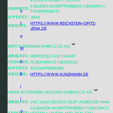
6 (BADEN-WUERTTEMBERG 1 | BAYERN 1 |
STANDORTE:
u
THUERINGEN 4)
JENA
HAUPTSITZ:
t
HTTPS://WWW.REICHSTEIN-OPITZ-
WEBSEITE:
JENA.DE
o
ROBERT KUNZMANN GMBH & CO. KG
M
MERCEDES | VW | SMART
FABRIKATE:
o
15 (BAYERN 10 | HESSEN 5)
STANDORTE:
ASCHAFFENBURG
HAUPTSITZ:
b
HTTPS://WWW.KUNZMANN.DE
WEBSEITE:
i
SCHERER AUTOMOBIL HOLDING GMBH & CO. KG
l
VW | AUDI | SKODA | SEAT | PORSCHE | MAN
FABRIKATE:
42 (BADEN-WUERTTEMBERG 7 | BAYERN 2 |
V
HESSEN 4 | RHEINLAND-PFALZ 19 |
STANDORTE: