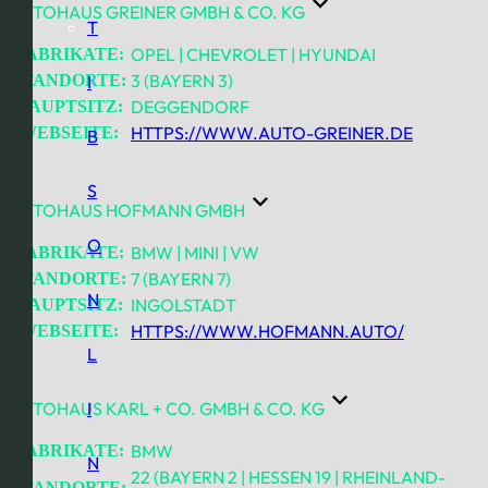
AUTOHAUS GREINER GMBH & CO. KG
T
OPEL | CHEVROLET | HYUNDAI
FABRIKATE:
3 (BAYERN 3)
STANDORTE:
I
DEGGENDORF
HAUPTSITZ:
HTTPS://WWW.AUTO-GREINER.DE
WEBSEITE:
B
S
AUTOHAUS HOFMANN GMBH
O
BMW | MINI | VW
FABRIKATE:
7 (BAYERN 7)
STANDORTE:
N
INGOLSTADT
HAUPTSITZ:
HTTPS://WWW.HOFMANN.AUTO/
WEBSEITE:
L
AUTOHAUS KARL + CO. GMBH & CO. KG
I
BMW
FABRIKATE:
N
22 (BAYERN 2 | HESSEN 19 | RHEINLAND-
STANDORTE: