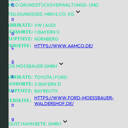
h
AAMCO GRUNDSTÜCKSVERWALTUNGS- UND
BETEILIGUNGSGES. MBH & CO. KG
n
VW | AUDI
FABRIKATE:
1 (BAYERN 1)
STANDORTE:
o
NÜRNBERG
HAUPTSITZ:
HTTPS://WWW.AAMCO.DE/
WEBSEITE:
L
ö
ALOIS MÖSSBAUER GMBH
s
TOYOTA | FORD
FABRIKATE:
3 (BAYERN 3)
STANDORTE:
u
BAYREUTH
HAUPTSITZ:
HTTPS://WWW.FORD-MOESSBAUER-
WEBSEITE:
WALDERSHOF.DE/
n
g
AUGUST HAHN BETR. GMBH