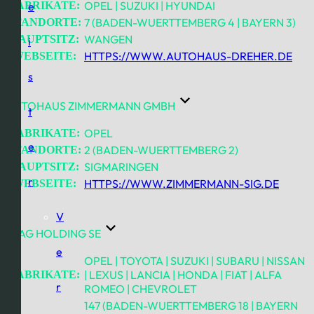
OPEL | SUZUKI | HYUNDAI
FABRIKATE:
e
7 (BADEN-WUERTTEMBERG 4 | BAYERN 3)
STANDORTE:
WANGEN
HAUPTSITZ:
i
HTTPS://WWW.AUTOHAUS-DREHER.DE
WEBSEITE:
s
AUTOHAUS ZIMMERMANN GMBH
t
OPEL
FABRIKATE:
e
2 (BADEN-WUERTTEMBERG 2)
STANDORTE:
SIGMARINGEN
HAUPTSITZ:
r
HTTPS://WWW.ZIMMERMANN-SIG.DE
WEBSEITE:
V
AVAG HOLDING SE
e
OPEL | TOYOTA | SUZUKI | SUBARU | NISSAN
| LEXUS | LANCIA | HONDA | FIAT | ALFA
FABRIKATE:
r
ROMEO | CHEVROLET
147 (BADEN-WUERTTEMBERG 18 | BAYERN