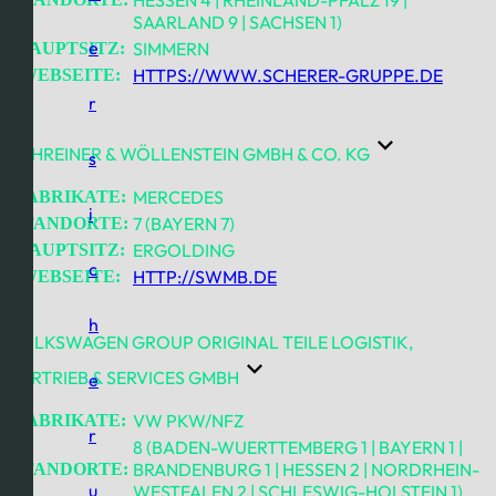
SAARLAND 9 | SACHSEN 1)
e
SIMMERN
HAUPTSITZ:
HTTPS://WWW.SCHERER-GRUPPE.DE
WEBSEITE:
r
SCHREINER & WÖLLENSTEIN GMBH & CO. KG
s
MERCEDES
FABRIKATE:
i
7 (BAYERN 7)
STANDORTE:
ERGOLDING
HAUPTSITZ:
c
HTTP://SWMB.DE
WEBSEITE:
h
VOLKSWAGEN GROUP ORIGINAL TEILE LOGISTIK,
VERTRIEB & SERVICES GMBH
e
VW PKW/NFZ
FABRIKATE:
r
8 (BADEN-WUERTTEMBERG 1 | BAYERN 1 |
BRANDENBURG 1 | HESSEN 2 | NORDRHEIN-
STANDORTE:
u
WESTFALEN 2 | SCHLESWIG-HOLSTEIN 1)