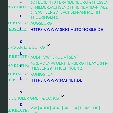
60 | BERLIN 10 | BRANDENBURG 4 | HESSEN
t
8 | NIEDERSACHSEN 3 | RHEINLAND-PFALZ
STANDORTE:
3 | SACHSEN 27 | SACHSEN-ANHALT 8 |
r
THUERINGEN 6)
AUGSBURG
HAUPTSITZ:
i
HTTPS://WWW.SIGG-AUTOMOBILE.DE
WEBSEITE:
e
AVEMO S.R.L. & CO. KG
b
AUDI | VW | SKODA | SEAT
FABRIKATE:
46 (BADEN-WUERTTEMBERG 1 | BAYERN 14
STANDORTE:
ü
| HESSEN 29 | THUERINGEN 2)
KÖNIGSTEIN
HAUPTSITZ:
b
HTTPS://WWW.MARNET.DE
WEBSEITE:
e
AWS SCHULER GMBH & CO. KG
r
VW | AUDI | SEAT | SKODA | PORSCHE |
FABRIKATE:
OPEL