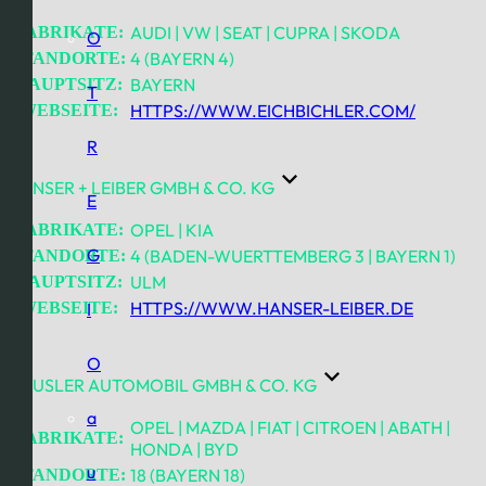
AUDI | VW | SEAT | CUPRA | SKODA
FABRIKATE:
O
4 (BAYERN 4)
STANDORTE:
BAYERN
HAUPTSITZ:
T
HTTPS://WWW.EICHBICHLER.COM/
WEBSEITE:
R
HANSER + LEIBER GMBH & CO. KG
E
OPEL | KIA
FABRIKATE:
G
4 (BADEN-WUERTTEMBERG 3 | BAYERN 1)
STANDORTE:
ULM
HAUPTSITZ:
HTTPS://WWW.HANSER-LEIBER.DE
WEBSEITE:
I
O
HÄUSLER AUTOMOBIL GMBH & CO. KG
a
OPEL | MAZDA | FIAT | CITROEN | ABATH |
FABRIKATE:
HONDA | BYD
u
18 (BAYERN 18)
STANDORTE: