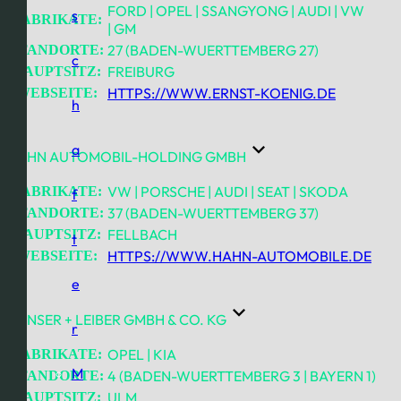
FORD | OPEL | SSANGYONG | AUDI | VW
s
FABRIKATE:
| GM
27 (BADEN-WUERTTEMBERG 27)
STANDORTE:
c
FREIBURG
HAUPTSITZ:
HTTPS://WWW.ERNST-KOENIG.DE
WEBSEITE:
h
a
HAHN AUTOMOBIL-HOLDING GMBH
VW | PORSCHE | AUDI | SEAT | SKODA
FABRIKATE:
f
37 (BADEN-WUERTTEMBERG 37)
STANDORTE:
FELLBACH
HAUPTSITZ:
t
HTTPS://WWW.HAHN-AUTOMOBILE.DE
WEBSEITE:
e
HANSER + LEIBER GMBH & CO. KG
r
OPEL | KIA
FABRIKATE:
M
4 (BADEN-WUERTTEMBERG 3 | BAYERN 1)
STANDORTE:
ULM
HAUPTSITZ: