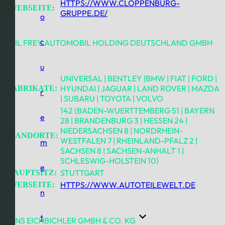
HTTPS://WWW.CLOPPENBURG-
WEBSEITE:
GRUPPE.DE/
o
c
EMIL FREY AUTOMOBIL HOLDING DEUTSCHLAND GMBH
u
UNIVERSAL | BENTLEY |BMW | FIAT | FORD |
HYUNDAI | JAGUAR | LAND ROVER | MAZDA
FABRIKATE:
r
| SUBARU | TOYOTA | VOLVO
142 (BADEN-WUERTTEMBERG 51 | BAYERN
e
28 | BRANDENBURG 3 | HESSEN 24 |
NIEDERSACHSEN 8 | NORDRHEIN-
STANDORTE:
WESTFALEN 7 | RHEINLAND-PFALZ 2 |
m
SACHSEN 8 | SACHSEN-ANHALT 1 |
SCHLESWIG-HOLSTEIN 10)
e
STUTTGART
HAUPTSITZ:
HTTPS://WWW.AUTOTEILEWELT.DE
WEBSEITE:
n
t
HANS EICHBICHLER GMBH & CO. KG