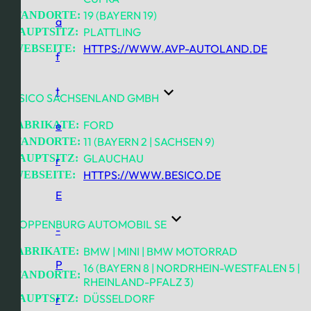
19 (BAYERN 19)
STANDORTE:
a
PLATTLING
HAUPTSITZ:
HTTPS://WWW.AVP-AUTOLAND.DE
WEBSEITE:
f
t
BESICO SACHSENLAND GMBH
FORD
FABRIKATE:
e
11 (BAYERN 2 | SACHSEN 9)
STANDORTE:
GLAUCHAU
HAUPTSITZ:
r
HTTPS://WWW.BESICO.DE
WEBSEITE:
E
CLOPPENBURG AUTOMOBIL SE
-
BMW | MINI | BMW MOTORRAD
FABRIKATE:
P
16 (BAYERN 8 | NORDRHEIN-WESTFALEN 5 |
STANDORTE:
RHEINLAND-PFALZ 3)
DÜSSELDORF
HAUPTSITZ:
r