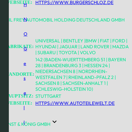
HTTPS://WWW.BURGERSCHLOZ.DE
WEBSEITE:
H
N
EMIL FREY AUTOMOBIL HOLDING DEUTSCHLAND GMBH
O
UNIVERSAL | BENTLEY |BMW | FIAT | FORD |
HYUNDAI | JAGUAR | LAND ROVER | MAZDA
FABRIKATE:
G
| SUBARU | TOYOTA | VOLVO
142 (BADEN-WUERTTEMBERG 51 | BAYERN
e
28 | BRANDENBURG 3 | HESSEN 24 |
NIEDERSACHSEN 8 | NORDRHEIN-
STANDORTE:
WESTFALEN 7 | RHEINLAND-PFALZ 2 |
s
SACHSEN 8 | SACHSEN-ANHALT 1 |
SCHLESWIG-HOLSTEIN 10)
e
STUTTGART
HAUPTSITZ:
HTTPS://WWW.AUTOTEILEWELT.DE
WEBSEITE:
l
l
ERNST & KÖNIG GMBH