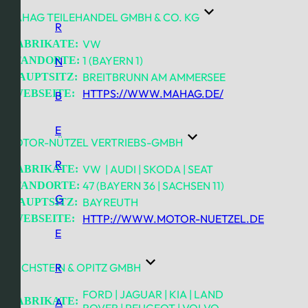
MAHAG TEILEHANDEL GMBH & CO. KG
R
VW
FABRIKATE:
1 (BAYERN 1)
STANDORTE:
N
BREITBRUNN AM AMMERSEE
HAUPTSITZ:
HTTPS://WWW.MAHAG.DE/
WEBSEITE:
B
E
MOTOR-NÜTZEL VERTRIEBS-GMBH
R
VW | AUDI | SKODA | SEAT
FABRIKATE:
47 (BAYERN 36 | SACHSEN 11)
STANDORTE:
G
BAYREUTH
HAUPTSITZ:
HTTP://WWW.MOTOR-NUETZEL.DE
WEBSEITE:
E
REICHSTEIN & OPITZ GMBH
R
FORD | JAGUAR | KIA | LAND
FABRIKATE:
A
ROVER | PEUGEOT | VOLVO