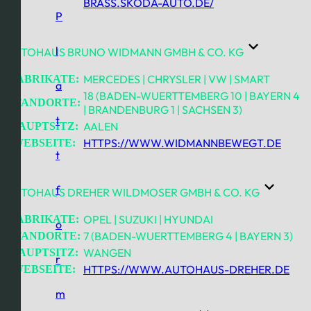
BRASS.SKODA-AUTO.DE/
P
l
AUTOHAUS BRUNO WIDMANN GMBH & CO. KG
MERCEDES | CHRYSLER | VW | SMART
FABRIKATE:
a
18 (BADEN-WUERTTEMBERG 10 | BAYERN 4
STANDORTE:
| BRANDENBURG 1 | SACHSEN 3)
t
AALEN
HAUPTSITZ:
HTTPS://WWW.WIDMANNBEWEGT.DE
WEBSEITE:
t
f
AUTOHAUS DREHER WILDMOSER GMBH & CO. KG
OPEL | SUZUKI | HYUNDAI
FABRIKATE:
o
7 (BADEN-WUERTTEMBERG 4 | BAYERN 3)
STANDORTE:
WANGEN
HAUPTSITZ:
r
HTTPS://WWW.AUTOHAUS-DREHER.DE
WEBSEITE:
m