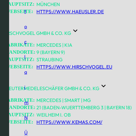
MÜNCHEN
HAUPTSITZ:
t
HTTPS://WWW.HAEUSLER.DE
WEBSEITE:
o
HIRSCHVOGEL GMBH & CO. KG
c
MERCEDES | KIA
FABRIKATE:
9 (BAYERN 9)
STANDORTE:
l
STRAUBING
HAUPTSITZ:
HTTPS://WWW.HIRSCHVOGEL.EU
WEBSEITE:
a
i
KREUTERMEDELESCHÄFER GMBH & CO. KG
MERCEDES | SMART | MG
FABRIKATE:
m
21 (BADEN-WUERTTEMBERG 3 | BAYERN 18)
STANDORTE:
WEILHEIM I. OB
HAUPTSITZ:
N
HTTPS://WWW.KEMAS.COM/
WEBSEITE:
Ü