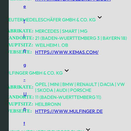
e
KREUTERMEDELESCHÄFER GMBH & CO. KG
t
MERCEDES | SMART | MG
FABRIKATE:
i
21 (BADEN-WUERTTEMBERG 3 | BAYERN 18)
STANDORTE:
WEILHEIM I. OB
HAUPTSITZ:
n
HTTPS://WWW.KEMAS.COM/
WEBSEITE:
g
MULFINGER GMBH & CO. KG
-
OPEL | MINI | BMW | RENAULT | DACIA | VW
FABRIKATE:
| SKODA | AUDI | PORSCHE
U
11 (BADEN-WUERTTEMBERG 11)
STANDORTE:
HEILBRONN
HAUPTSITZ:
n
HTTPS://WWW.MULFINGER.DE
WEBSEITE:
t