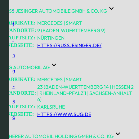
l
RUSS JESINGER AUTOMOBILE GMBH & CO. KG
MERCEDES | SMART
FABRIKATE:
t
9 (BADEN-WUERTTEMBERG 9)
STANDORTE:
NÜRTINGEN
HAUPTSITZ:
i
HTTPS://RUSSJESINGER.DE/
WEBSEITE:
n
S&G AUTOMOBIL AG
g
MERCEDES | SMART
FABRIKATE:
-
23 (BADEN-WUERTTEMBERG 14 | HESSEN 2
| RHEINLAND-PFALZ 1 | SACHSEN-ANHALT
STANDORTE:
6)
S
KARLSRUHE
HAUPTSITZ:
HTTPS://WWW.SUG.DE
WEBSEITE:
o
l
SCHERER AUTOMOBIL HOLDING GMBH & CO. KG