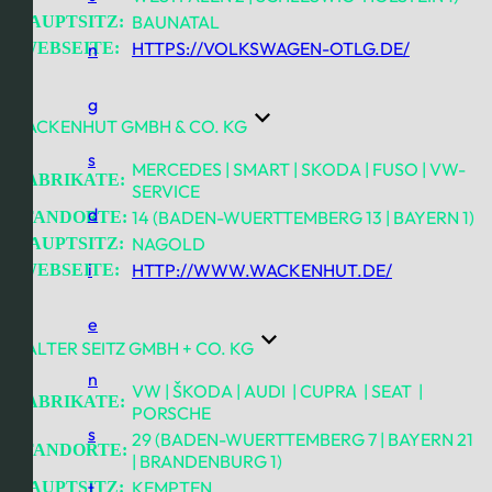
BAUNATAL
HAUPTSITZ:
HTTPS://VOLKSWAGEN-OTLG.DE/
WEBSEITE:
n
g
WACKENHUT GMBH & CO. KG
s
MERCEDES | SMART | SKODA | FUSO | VW-
FABRIKATE:
SERVICE
d
14 (BADEN-WUERTTEMBERG 13 | BAYERN 1)
STANDORTE:
NAGOLD
HAUPTSITZ:
i
HTTP://WWW.WACKENHUT.DE/
WEBSEITE:
e
WALTER SEITZ GMBH + CO. KG
n
VW | ŠKODA | AUDI | CUPRA | SEAT |
FABRIKATE:
PORSCHE
s
29 (BADEN-WUERTTEMBERG 7 | BAYERN 21
STANDORTE:
| BRANDENBURG 1)
KEMPTEN
HAUPTSITZ:
t