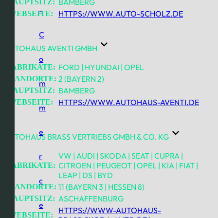
BAMBERG
HAUPTSITZ:
-
HTTPS://WWW.AUTO-SCHOLZ.DE
WEBSEITE:
C
AUTOHAUS AVENTI GMBH
o
FORD | HYUNDAI | OPEL
FABRIKATE:
2 (BAYERN 2)
STANDORTE:
m
BAMBERG
HAUPTSITZ:
HTTPS://WWW.AUTOHAUS-AVENTI.DE
WEBSEITE:
m
e
AUTOHAUS BRASS VERTRIEBS GMBH & CO. KG
VW | AUDI | SKODA | SEAT | CUPRA |
r
CITROEN | PEUGEOT | OPEL | KIA | FIAT |
FABRIKATE:
LEAP | DS | BYD
c
11 (BAYERN 3 | HESSEN 8)
STANDORTE:
ASCHAFFENBURG
HAUPTSITZ:
e
HTTPS://WWW-AUTOHAUS-
WEBSEITE: