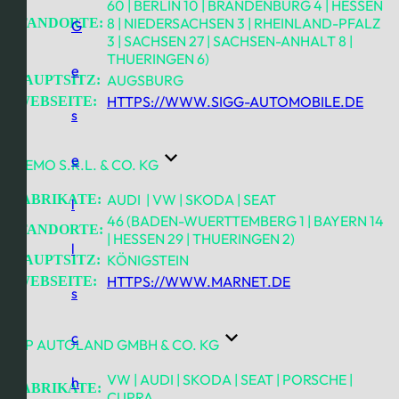
60 | BERLIN 10 | BRANDENBURG 4 | HESSEN
8 | NIEDERSACHSEN 3 | RHEINLAND-PFALZ
STANDORTE:
G
3 | SACHSEN 27 | SACHSEN-ANHALT 8 |
THUERINGEN 6)
e
AUGSBURG
HAUPTSITZ:
HTTPS://WWW.SIGG-AUTOMOBILE.DE
WEBSEITE:
s
e
AVEMO S.R.L. & CO. KG
AUDI | VW | SKODA | SEAT
FABRIKATE:
l
46 (BADEN-WUERTTEMBERG 1 | BAYERN 14
STANDORTE:
| HESSEN 29 | THUERINGEN 2)
l
KÖNIGSTEIN
HAUPTSITZ:
HTTPS://WWW.MARNET.DE
WEBSEITE:
s
c
AVP AUTOLAND GMBH & CO. KG
VW | AUDI | SKODA | SEAT | PORSCHE |
h
FABRIKATE:
CUPRA