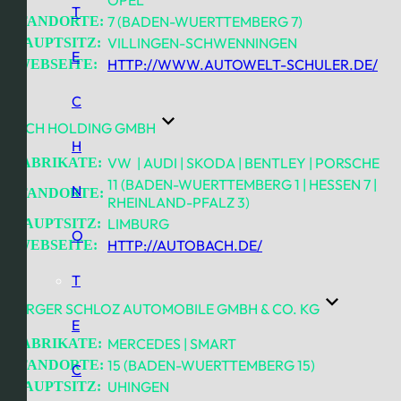
T
7 (BADEN-WUERTTEMBERG 7)
STANDORTE:
VILLINGEN-SCHWENNINGEN
HAUPTSITZ:
E
HTTP://WWW.AUTOWELT-SCHULER.DE/
WEBSEITE:
C
BACH HOLDING GMBH
H
VW | AUDI | SKODA | BENTLEY | PORSCHE
FABRIKATE:
11 (BADEN-WUERTTEMBERG 1 | HESSEN 7 |
N
STANDORTE:
RHEINLAND-PFALZ 3)
LIMBURG
HAUPTSITZ:
O
HTTP://AUTOBACH.DE/
WEBSEITE:
T
BURGER SCHLOZ AUTOMOBILE GMBH & CO. KG
E
MERCEDES | SMART
FABRIKATE:
15 (BADEN-WUERTTEMBERG 15)
STANDORTE:
C
UHINGEN
HAUPTSITZ: