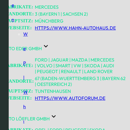
e
MERCEDES
FABRIKATE:
3 (BAYERN 1 | SACHSEN 2)
STANDORTE:
n
MÜNCHBERG
HAUPTSITZ:
HTTPS://WWW.HAHN-AUTOHAUS.DE
WEBSEITE:
W
AUTO EDER GMBH
e
FORD | JAGUAR | MAZDA | MERCEDES
P
| VOLVO | SMART | VW | SKODA | AUDI
FABRIKATE:
| PEUGEOT | RENAULT | LAND ROVER
|
67 (BADEN-WUERTTEMBERG 3 | BAYERN 62
STANDORTE:
| OESTERREICH 2)
TUNTENHAUSEN
HAUPTSITZ:
W
HTTPS://WWW.AUTOFORUM.DE
WEBSEITE:
h
AUTO LÖFFLER GMBH
i
OPEL | FORD | PEUGEOT | SKODA
FABRIKATE: