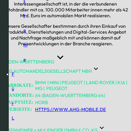
s
Interessengesellschaft ist, in der die verbundenen
Autohändler mit ca. 100.000 Mitarbeiter:innen mehr als 42
Mrd. Euro im automobilen Markt realisieren.
t
Unsere Gesellschafter bestimmen durch ihren Einkauf von
e
Produkten, Dienstleistungen und Digital-Services Angebot
und Nachfrage maßgeblich mit und können damit auf
Preisentwicklungen in der Branche reagieren.
m
e
BADEN-WÜRTTEMBERG
AHG AUTOHANDELSGESELLSCHAFT MBH
F
BMW | MINI | PEUGEOT | LAND ROVER | KIA |
FABRIKATE:
MG | PEUGEOT
ü
64 (BADEN-WUERTTEMBERG 64)
STANDORTE:
HORB
HAUPTSITZ:
r
HTTPS://WWW.AHG-MOBILE.DE
WEBSEITE:
L
ASSENHEIMER + MULFINGER GMBH & CO. KG