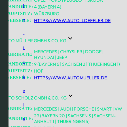
t
4 (BAYERN 4)
STANDORTE:
WÜRZBURG
HAUPTSITZ:
e
HTTPS://WWW.AUTO-LOEFFLER.DE
WEBSEITE:
-
AUTO MÜLLER GMBH & CO. KG
L
MERCEDES | CHRYSLER | DODGE |
FABRIKATE:
HYUNDAI | JEEP
a
9 (BAYERN 6 | SACHSEN 2 | THUERINGEN 1)
STANDORTE:
HOF
HAUPTSITZ:
b
HTTPS://WWW.AUTOMUELLER.DE
WEBSEITE:
e
AUTO SCHOLZ GMBH & CO. KG
l
MERCEDES | AUDI | PORSCHE | SMART | VW
FABRIKATE:
29 (BAYERN 20 | SACHSEN 3 | SACHSEN-
STANDORTE:
e
ANHALT 1 | THUERINGEN 5)