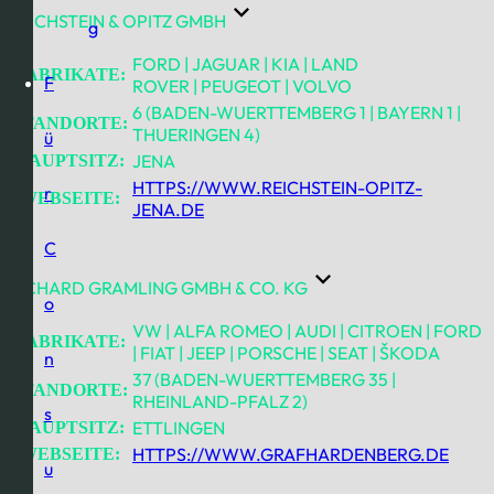
REICHSTEIN & OPITZ GMBH
g
FORD | JAGUAR | KIA | LAND
FABRIKATE:
F
ROVER | PEUGEOT | VOLVO
6 (BADEN-WUERTTEMBERG 1 | BAYERN 1 |
STANDORTE:
THUERINGEN 4)
ü
JENA
HAUPTSITZ:
HTTPS://WWW.REICHSTEIN-OPITZ-
r
WEBSEITE:
JENA.DE
C
RICHARD GRAMLING GMBH & CO. KG
o
VW | ALFA ROMEO | AUDI | CITROEN | FORD
FABRIKATE:
| FIAT | JEEP | PORSCHE | SEAT | ŠKODA
n
37 (BADEN-WUERTTEMBERG 35 |
STANDORTE:
RHEINLAND-PFALZ 2)
s
ETTLINGEN
HAUPTSITZ:
HTTPS://WWW.GRAFHARDENBERG.DE
WEBSEITE:
u