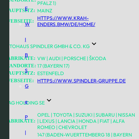
PFALZ 1)
E
MAINZ
HAUPTSITZ:
HTTPS://WWW.KRAH-
WEBSEITE:
W
ENDERS.BMW/DE/HOME/
I
AUTOHAUS SPINDLER GMBH & CO. KG
B
VW | AUDI | PORSCHE | ŠKODA
FABRIKATE:
17 (BAYERN 17)
STANDORTE:
S
ESTENFELD
HAUPTSITZ:
HTTPS://WWW.SPINDLER-GRUPPE.DE
WEBSEITE:
G
e
AVAG HOLDING SE
OPEL | TOYOTA | SUZUKI | SUBARU | NISSAN
P
| LEXUS | LANCIA | HONDA | FIAT | ALFA
FABRIKATE:
ROMEO | CHEVROLET
|
147 (BADEN-WUERTTEMBERG 18 | BAYERN