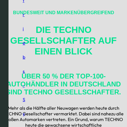
t
BUNDESWEIT UND MARKENÜBERGREIFEND
r
DIE
TECHNO
i
GESELLSCHAFTER
AUF
e
EINEN BLICK
b
s
ÜBER 50 % DER TOP-100-
AUTOHÄNDLER IN DEUTSCHLAND
-
SIND TECHNO GESELLSCHAFTER.
S
Mehr als die Hälfte aller Neuwagen werden heute durch
TECHNO Gesellschafter vermarktet. Dabei sind nahezu alle
y
großen Automarken vertreten. Ein Grund, warum TECHNO
heute die gewachsene wirtschaftliche