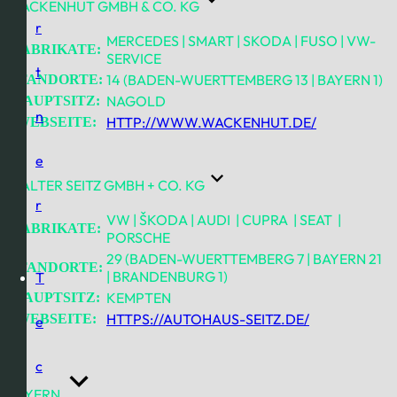
WACKENHUT GMBH & CO. KG
r
MERCEDES | SMART | SKODA | FUSO | VW-
FABRIKATE:
SERVICE
t
14 (BADEN-WUERTTEMBERG 13 | BAYERN 1)
STANDORTE:
NAGOLD
HAUPTSITZ:
n
HTTP://WWW.WACKENHUT.DE/
WEBSEITE:
e
WALTER SEITZ GMBH + CO. KG
r
VW | ŠKODA | AUDI | CUPRA | SEAT |
FABRIKATE:
PORSCHE
29 (BADEN-WUERTTEMBERG 7 | BAYERN 21
STANDORTE:
| BRANDENBURG 1)
T
KEMPTEN
HAUPTSITZ:
HTTPS://AUTOHAUS-SEITZ.DE/
WEBSEITE:
e
c
BAYERN