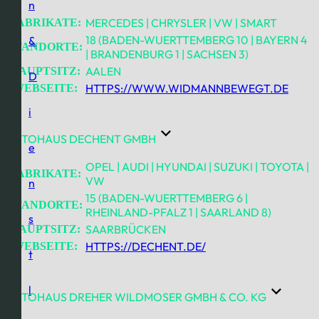
n
MERCEDES | CHRYSLER | VW | SMART
FABRIKATE:
18 (BADEN-WUERTTEMBERG 10 | BAYERN 4
&
STANDORTE:
| BRANDENBURG 1 | SACHSEN 3)
AALEN
HAUPTSITZ:
D
HTTPS://WWW.WIDMANNBEWEGT.DE
WEBSEITE:
i
AUTOHAUS DECHENT GMBH
e
OPEL | AUDI | HYUNDAI | SUZUKI | TOYOTA |
FABRIKATE:
VW
n
15 (BADEN-WUERTTEMBERG 6 |
STANDORTE:
RHEINLAND-PFALZ 1 | SAARLAND 8)
s
SAARBRÜCKEN
HAUPTSITZ:
HTTPS://DECHENT.DE/
WEBSEITE:
t
l
AUTOHAUS DREHER WILDMOSER GMBH & CO. KG