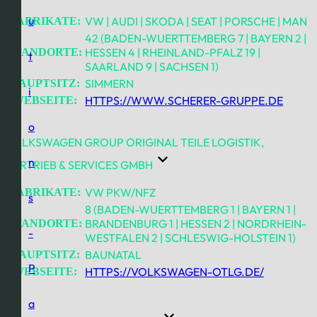
u
VW | AUDI | SKODA | SEAT | PORSCHE | MAN
FABRIKATE:
42 (BADEN-WUERTTEMBERG 7 | BAYERN 2 |
HESSEN 4 | RHEINLAND-PFALZ 19 |
STANDORTE:
t
SAARLAND 9 | SACHSEN 1)
SIMMERN
HAUPTSITZ:
i
HTTPS://WWW.SCHERER-GRUPPE.DE
WEBSEITE:
o
VOLKSWAGEN GROUP ORIGINAL TEILE LOGISTIK,
n
VERTRIEB & SERVICES GMBH
VW PKW/NFZ
FABRIKATE:
s
8 (BADEN-WUERTTEMBERG 1 | BAYERN 1 |
BRANDENBURG 1 | HESSEN 2 | NORDRHEIN-
STANDORTE:
-
WESTFALEN 2 | SCHLESWIG-HOLSTEIN 1)
BAUNATAL
HAUPTSITZ:
P
HTTPS://VOLKSWAGEN-OTLG.DE/
WEBSEITE:
a