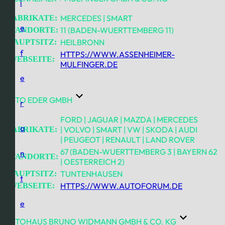
i
MERCEDES | SMART
FABRIKATE:
e
11 (BADEN-WUERTTEMBERG 11)
STANDORTE:
HEILBRONN
HAUPTSITZ:
f
HTTPS://WWW.ASSENHEIMER-
WEBSEITE:
MULFINGER.DE
e
AUTO EDER GMBH
r
FORD | JAGUAR | MAZDA | MERCEDES
a
| VOLVO | SMART | VW | SKODA | AUDI
FABRIKATE:
| PEUGEOT | RENAULT | LAND ROVER
67 (BADEN-WUERTTEMBERG 3 | BAYERN 62
n
STANDORTE:
| OESTERREICH 2)
TUNTENHAUSEN
HAUPTSITZ:
t
HTTPS://WWW.AUTOFORUM.DE
WEBSEITE:
e
AUTOHAUS BRUNO WIDMANN GMBH & CO. KG