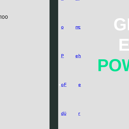
G
o
m
c
P
e
h
PO
o
F
e
d
ü
r