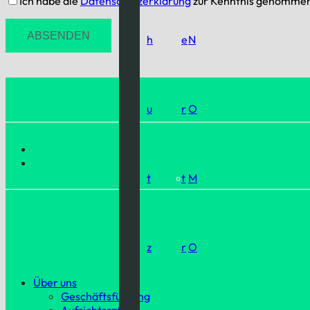
Ich habe die
Datenschutzerklärung
zur Kenntnis genomme
h
e
N
u
r
O
t
t
M
z
r
O
Über uns
Geschäftsführung