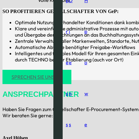
Volle Kontrolle
p
D
H
SO PROFITIEREN GESELLSCHAFTER VON GeP
:
Optimale Nutzung verhandelter Konditionen dank kombi
Klare und vereinfachte administrative Prozesse mit au
r
i
p
und Übergabe der Rechnungen an das Buchhaltungssys
Zentrale Verwaltung aller Markenwelten, Standorte, Nu
Automatische Abfolge benötigter Freigabe-Workflows
Intelligentes und flexibles Modell für Ihren gesamten Ein
durch TECHNO bei der Etablierung (auch vor Ort)
e
e
o
SPRECHEN SIE UNS AN
ANSPRECHPARTNER
s
n
w
Haben Sie Fragen zum Gesellschafter E-Procurement-Syste
Wir beraten Sie gerne:
s
s
e
Axel Hülsen