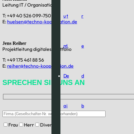
Leitung IT / Organisation
T: +49 40 526 099-750
u
t
r
E:
huelsen@techno-kooperation.de
Jens Reiher
m
l
e
Projektleitung digitales Portfolio
T: +49 175 461 88 56
E:
reiher@techno-kooperation.de
D
e
d
SPRECHEN SIE UNS AN
a
i
b
Frau
Herr
Divers