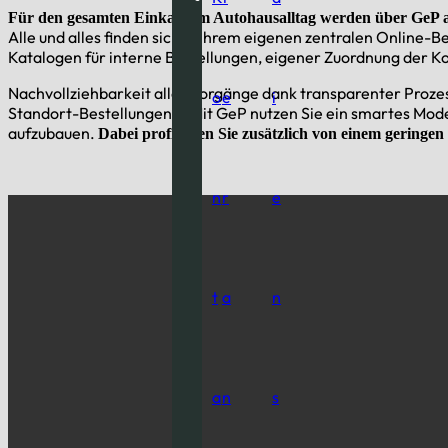
Für den gesamten Einkauf im Autohausalltag werden über GeP al
Alle und alles finden sich in Ihrem eigenen zentralen Onlin
Katalogen für interne Bestellungen, eigener Zuordnung der K
Nachvollziehbarkeit aller Vorgänge dank transparenter Proze
o
e
i
Standort-Bestellungen … Mit GeP nutzen Sie ein smartes Mode
aufzubauen.
Dabei profitieren Sie zusätzlich von einem geringen
n
r
e
t
a
n
a
n
s