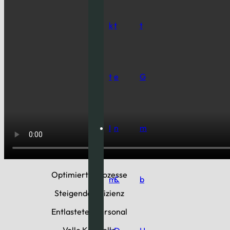
k
t
t
t
e
G
I
n
m
Optimierte Prozesse
m
&
b
Steigende Effizienz
Entlastetes Personal