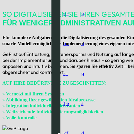
SO DIGITALISIEREN SIE IHREN GESAMT
c
r
u
FÜR WENIGER ADMINISTRATIVEN A
Für komplexe Aufgaben wie die Digitalisierung
des gesamten Ei
a
L
n
smarte Modell ermöglicht die Implementierung eines eigenen int
GeP ist auf Entlastung, Kostenersparnis und Nutzung auf lange
bei der Implementierung – und darüber hinaus – so gering wie 
anpassen und intuitiv bedienen.
So sparen Sie effektiv Zeit – 
abgerechnet und kontrolliert.
s
i
g
AUF IHRE BEDÜRFNISSE ZUGESCHNITTEN:
» Vernetzt mit Ihren Systemen
»
Abbildung Ihrer gewünschten Idealprozesse
t
e
s
» Integration individueller Lieferanten
» Weitreichende Individualisierungsmöglichkeiten
» Volle Kontrolle
K
f
d