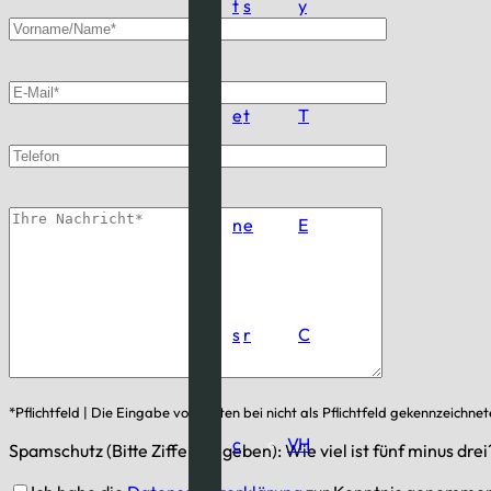
t
s
y
e
t
T
n
e
E
s
r
C
*Pflichtfeld | Die Eingabe von Daten bei nicht als Pflichtfeld gekennzeichnet
c
V
H
Spamschutz (Bitte Ziffer eingeben): Wie viel ist fünf minus drei