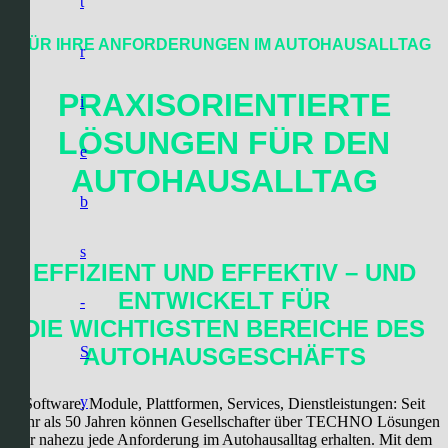
t
FÜR IHRE ANFORDERUNGEN IM AUTOHAUSALLTAG
r
PRAXISORIENTIERTE
i
LÖSUNGEN
FÜR DEN
e
AUTOHAUSALLTAG
b
s
EFFIZIENT UND EFFEKTIV – UND
ENTWICKELT FÜR
-
DIE WICHTIGSTEN BEREICHE DES
AUTOHAUSGESCHÄFTS
S
y
Software, Module, Plattformen, Services, Dienstleistungen: Seit
mehr als 50 Jahren können Gesellschafter über TECHNO Lösungen
für nahezu jede Anforderung im Autohausalltag erhalten. Mit dem