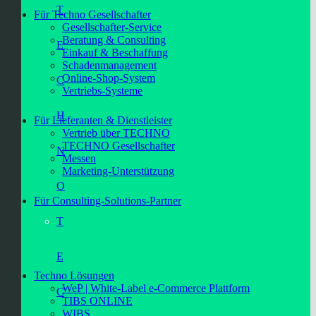
T
Für Techno Gesellschafter
Gesellschafter-Service
Beratung & Consulting
E
Einkauf & Beschaffung
Schadenmanagement
Online-Shop-System
C
Vertriebs-Systeme
H
Für Lieferanten & Dienstleister
Vertrieb über TECHNO
TECHNO Gesellschafter
N
Messen
Marketing-Unterstützung
O
Für Consulting-Solutions-Partner
T
E
Techno Lösungen
WeP | White-Label e-Commerce Plattform
C
TIBS ONLINE
WIBS