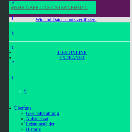
e
MEHR ÜBER DAS UNTERNEHMEN
i
Wir sind Datenschutz-zertifiziert.
s
t
TIBS ONLINE
EXTRANET
e
r
V
e
Über uns
Geschäftsführung
Aufsichtsrat
r
Leistungsfelder
Historie