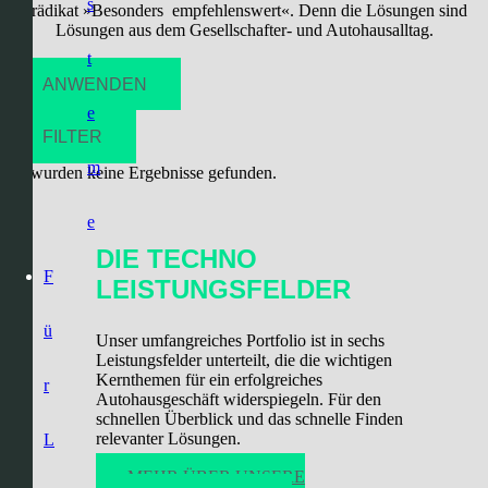
s
Prädikat »Besonders empfehlenswert«. Denn die Lösungen sind
Lösungen aus dem Gesellschafter- und Autohausalltag.
t
ANWENDEN
e
FILTER
m
Es wurden keine Ergebnisse gefunden.
e
DIE TECHNO
F
LEISTUNGSFELDER
ü
Unser umfangreiches Portfolio ist in sechs
Leistungsfelder unterteilt, die die wichtigen
Kernthemen für ein erfolgreiches
r
Autohausgeschäft widerspiegeln. Für den
schnellen Überblick und das schnelle Finden
relevanter Lösungen.
L
MEHR ÜBER UNSERE