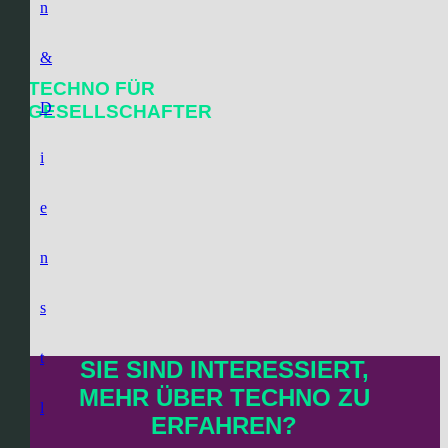
n
&
TECHNO FÜR
D
GESELLSCHAFTER
i
e
n
s
t
SIE SIND INTERESSIERT,
MEHR ÜBER TECHNO
ZU
l
ERFAHREN?