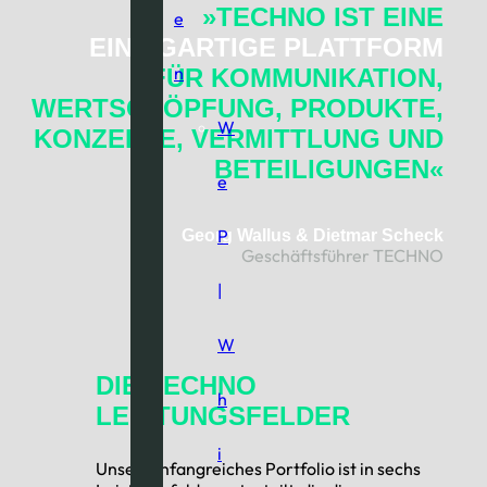
»TECHNO IST EINE
e
EINZIGARTIGE PLATTFORM
n
FÜR KOMMUNIKATION,
WERTSCHÖPFUNG, PRODUKTE,
W
KONZEPTE, VERMITTLUNG UND
BETEILIGUNGEN«
e
P
Georg Wallus & Dietmar Scheck
Geschäftsführer TECHNO
|
W
DIE TECHNO
h
LEISTUNGSFELDER
i
Unser umfangreiches Portfolio ist in sechs