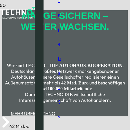
t
MARGE SICHERN –
r
WEITER WACHSEN.
i
e
b
,
Wir sind TECHNO – DIE AUTOHAUS-KOOPERATION
Deutschlands größtes Netzwerk markengebundener
s
Autohäuser. Unsere Gesellschafter realisieren einen
Außenumsatz von mehr als
und beschäftigen
42 Mrd. Euro
-
rund
.
100.000 Mitarbeitende
Damit ist TECHNO
wirtschaftliche
DIE
Interessensgemeinschaft von Autohändlern.
S
MEHR ÜBER TECHNO
y
42 Mrd. €