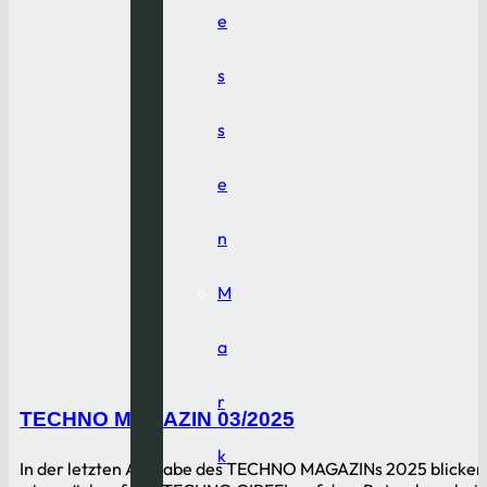
e
s
s
e
n
M
a
r
TECHNO MAGAZIN 03/2025
k
In der letzten Ausgabe des TECHNO MAGAZINs 2025 blicken