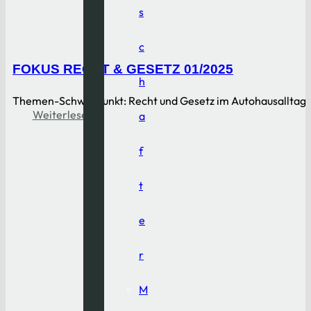
s
c
FOKUS RECHT & GESETZ 01/2025
h
Themen-Schwerpunkt: Recht und Gesetz im Autohausalltag
Weiterlesen
a
f
t
e
r
M