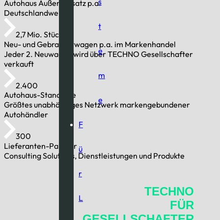
s
Autohaus Außenum­satz p.a.
Deutschlandweit
t
2,7 Mio. Stück
Neu- und Gebraucht­wagen p.a. im Markenhandel
e
Jeder 2. Neuwagen wird über TECHNO Gesellschafter
verkauft
m
2.400
Autohaus-Standorte
e
Größtes unabhängiges Netzwerk markengebundener
Autohändler
F
300
Lieferanten-Partner
ü
Consulting Solutions, Dienstleistungen und Produkte
r
TECHNO
L
FÜR
GESELLSCHAFTER