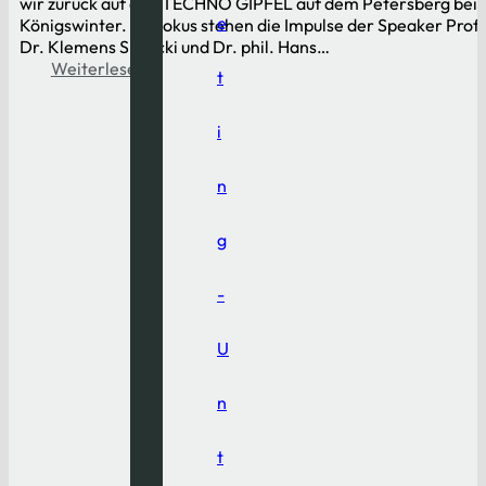
wir zurück auf den TECHNO GIPFEL auf dem Petersberg bei
e
Königswinter. Im Fokus stehen die Impulse der Speaker Prof.
Dr. Klemens Skibicki und Dr. phil. Hans…
Weiterlesen
t
i
n
g
-
U
n
t