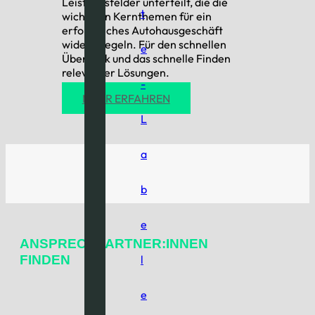
Leistungsfelder unterteilt, die die
t
wichtigen Kernthemen für ein
erfolgreiches Autohausgeschäft
widerspiegeln. Für den schnellen
e
Überblick und das schnelle Finden
relevanter Lösungen.
-
MEHR ERFAHREN
L
a
b
e
ANSPRECHPARTNER:INNEN
FINDEN
l
e