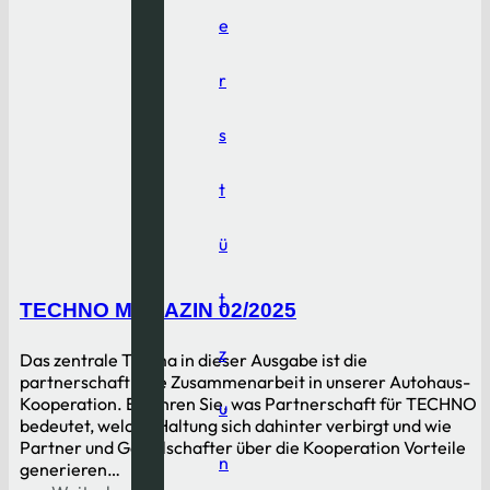
e
r
s
t
ü
t
TECHNO MAGAZIN 02/2025
z
Das zentrale Thema in dieser Ausgabe ist die
partnerschaftliche Zusammenarbeit in unserer Autohaus-
Kooperation. Erfahren Sie, was Partnerschaft für TECHNO
u
bedeutet, welche Haltung sich dahinter verbirgt und wie
Partner und Gesellschafter über die Kooperation Vorteile
n
generieren…