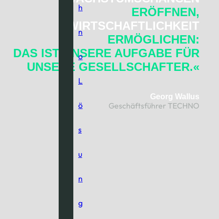
h
ERÖFFNEN,
WIRTSCHAFTLICHKEIT
n
ERMÖGLICHEN:
DAS IST UNSERE AUFGABE FÜR
o
UNSERE GESELLSCHAFTER.«
L
Georg Wallus
ö
Geschäftsführer TECHNO
s
u
n
g