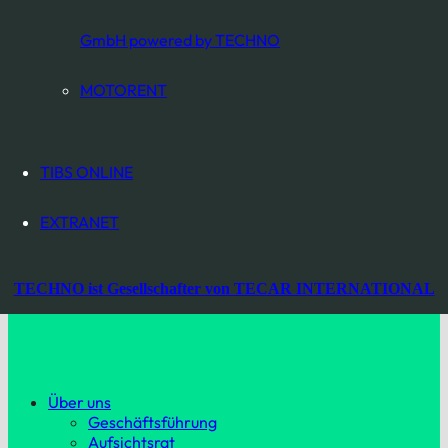
SIE MÖCHTEN
MEHR LESEN?
GmbH powered by TECHNO
ZU ALLEN NEWS
MOTORENT
Wir sind Datenschutz-zertifiziert.
TIBS ONLINE
TIBS ONLINE
EXTRANET
EXTRANET
TECHNO ist Gesellschafter von TECAR INTERNATIONAL
Über uns
Geschäftsführung
Aufsichtsrat