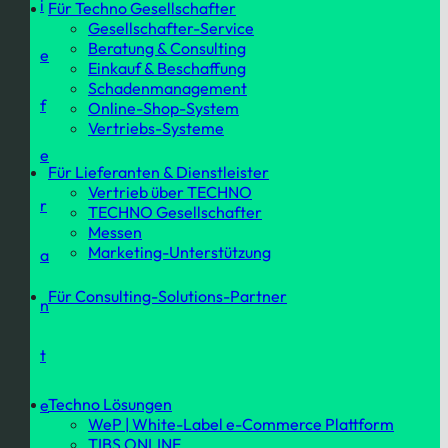
i
Für Techno Gesellschafter
Gesellschafter-Service
Beratung & Consulting
e
Einkauf & Beschaffung
Schadenmanagement
f
Online-Shop-System
Vertriebs-Systeme
e
Für Lieferanten & Dienstleister
Vertrieb über TECHNO
r
TECHNO Gesellschafter
Messen
Marketing-Unterstützung
a
Für Consulting-Solutions-Partner
n
t
Techno Lösungen
e
WeP | White-Label e-Commerce Plattform
TIBS ONLINE