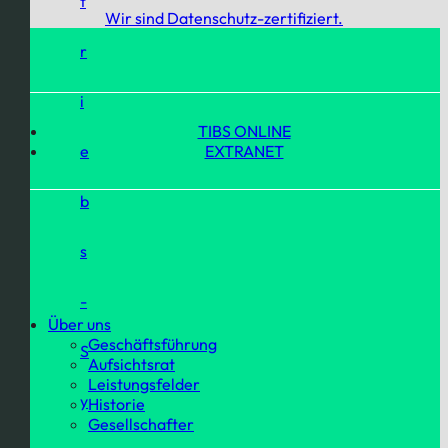
t
Wir sind Datenschutz-zertifiziert.
r
i
TIBS ONLINE
e
EXTRANET
b
s
-
Über uns
Geschäftsführung
S
Aufsichtsrat
Leistungsfelder
y
Historie
Gesellschafter