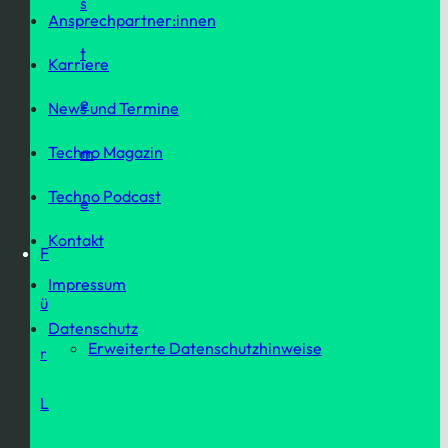
s
Ansprechpartner:innen
t
Karriere
e
News und Termine
Techno Magazin
m
Techno Podcast
e
Kontakt
F
Impressum
ü
Datenschutz
Erweiterte Datenschutzhinweise
r
L