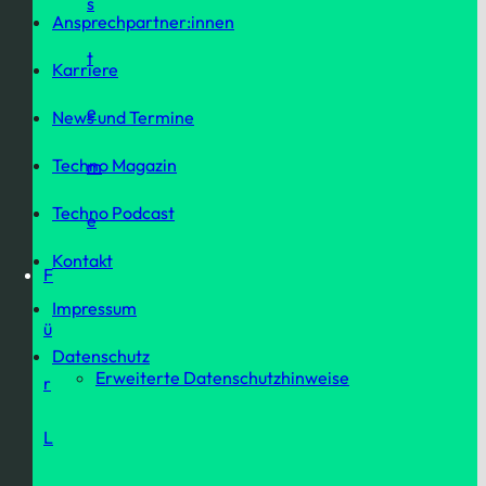
s
Ansprechpartner:innen
t
Karriere
e
News und Termine
Techno Magazin
m
Techno Podcast
e
Kontakt
F
Impressum
ü
Datenschutz
Erweiterte Datenschutzhinweise
r
L