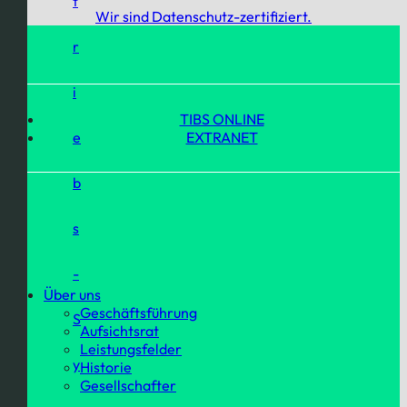
t
Wir sind Datenschutz-zertifiziert.
r
i
TIBS ONLINE
e
EXTRANET
b
s
-
Über uns
Geschäftsführung
S
Aufsichtsrat
Leistungsfelder
y
Historie
Gesellschafter