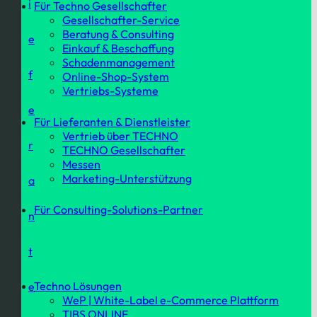
i
Für Techno Gesellschafter
Gesellschafter-Service
Beratung & Consulting
e
Einkauf & Beschaffung
Schadenmanagement
f
Online-Shop-System
Vertriebs-Systeme
e
Für Lieferanten & Dienstleister
Vertrieb über TECHNO
r
TECHNO Gesellschafter
Messen
Marketing-Unterstützung
a
Für Consulting-Solutions-Partner
n
t
Techno Lösungen
e
WeP | White-Label e-Commerce Plattform
TIBS ONLINE