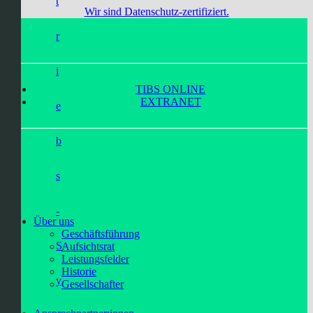
t
Wir sind Datenschutz-zertifiziert.
r
i
TIBS ONLINE
EXTRANET
e
b
s
-
Über uns
Geschäftsführung
S
Aufsichtsrat
Leistungsfelder
Historie
y
Gesellschafter