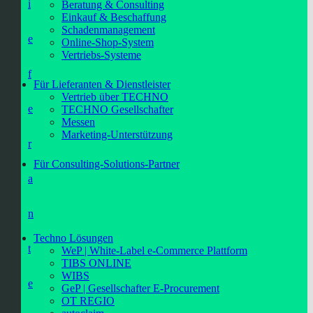
i
Beratung & Consulting
Einkauf & Beschaffung
Schadenmanagement
e
Online-Shop-System
Vertriebs-Systeme
f
Für Lieferanten & Dienstleister
Vertrieb über TECHNO
e
TECHNO Gesellschafter
Messen
Marketing-Unterstützung
r
Für Consulting-Solutions-Partner
a
n
Techno Lösungen
t
WeP | White-Label e-Commerce Plattform
TIBS ONLINE
WIBS
e
GeP | Gesellschafter E-Procurement
OT REGIO