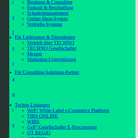
i
Beratung & Consulting
Einkauf & Beschaffung
Schadenmanagement
e
Online-Shop-System
Vertriebs-Systeme
f
Für Lieferanten & Dienstleister
Vertrieb über TECHNO
e
TECHNO Gesellschafter
Messen
Marketing-Unterstützung
r
Für Consulting-Solutions-Partner
a
n
Techno Lösungen
t
WeP | White-Label e-Commerce Plattform
TIBS ONLINE
WIBS
e
GeP | Gesellschafter E-Procurement
OT REGIO