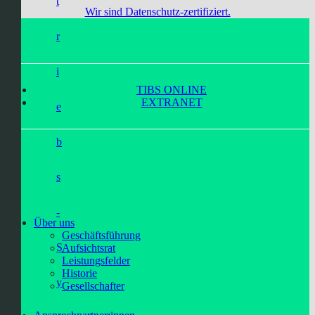
t
Wir sind Datenschutz-zertifiziert.
r
i
TIBS ONLINE
EXTRANET
e
b
s
-
Über uns
Geschäftsführung
S
Aufsichtsrat
Leistungsfelder
Historie
y
Gesellschafter