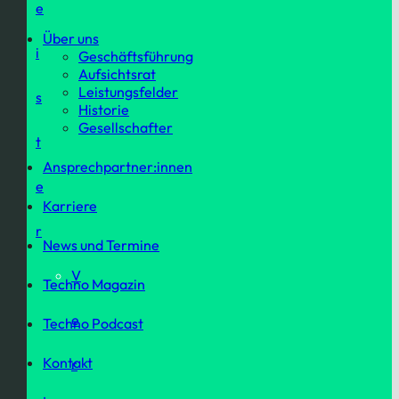
e
Über uns
i
Geschäftsführung
Aufsichtsrat
Leistungsfelder
s
Historie
Gesellschafter
t
Ansprechpartner:innen
e
Karriere
r
News und Termine
V
Techno Magazin
e
Techno Podcast
Kontakt
r