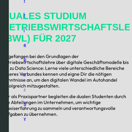
t
DUALES STUDIUM
r
BETRIEBSWIRTSCHAFTSLE
i
(BWL) FÜR 2027
e
Angefangen bei den Grundlagen der
b
Betriebswirtschaftslehre über digitale Geschäftsmodelle bis
hin zu Data Science: Lerne viele unterschiedliche Bereiche
unseres Verbundes kennen und eigne Dir die nötigen
s
Kenntnisse an, um den digitalen Wandel im Autohandel
erfolgreich mitzugestalten.
-
Wir als Praxispartner begleiten die dualen Studenten durch
alle Abteilungen im Unternehmen, um wichtige
S
Praxiserfahrung zu sammeln und verantwortungsvolle
Aufgaben zu übernehmen.
y