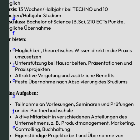
i
möglich
13 Wochen/Halbjahr bei TECHNO und 10
Praxis:
Wochen/Halbjahr Studium
e
Bachelor of Science (B.Sc), 210 ECTs Punkte,
Abschluss:
mögliche Übernahme
f
Wir bieten:
e
Möglichkeit, theoretisches Wissen direkt in die Praxis
umzusetzen
Unterstützung bei Hausarbeiten, Präsentationen und
r
Praxisprojekten
Attraktive Vergütung und zusätzliche Benefits
a
Feste Übernahme nach Absolvierung des Studiums
Deine Aufgaben:
n
Teilnahme an Vorlesungen, Seminaren und Prüfungen
an der Partnerhochschule
t
Aktive Mitarbeit in verschiedenen Abteilungen des
Unternehmens, z. B. Produktmanagement, Marketing,
e
Controlling, Buchhaltung
Eigenständige Projektarbeit und Übernahme von