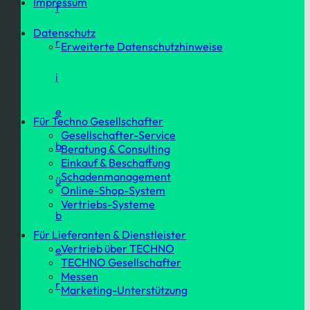
Impressum
t
Datenschutz
r
Erweiterte Datenschutzhinweise
i
e
Für Techno Gesellschafter
Gesellschafter-Service
b
Beratung & Consulting
Einkauf & Beschaffung
Schadenmanagement
ü
Online-Shop-System
Vertriebs-Systeme
b
Für Lieferanten & Dienstleister
Vertrieb über TECHNO
e
TECHNO Gesellschafter
Messen
r
Marketing-Unterstützung