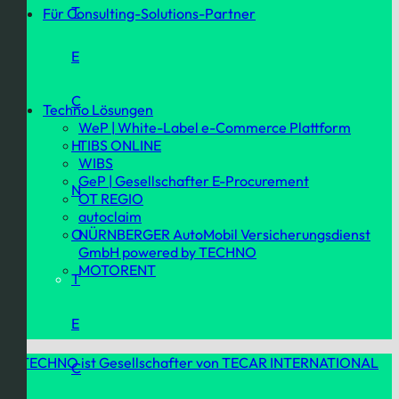
T
Für Consulting-Solutions-Partner
E
C
Techno Lösungen
WeP | White-Label e-Commerce Plattform
TIBS ONLINE
H
WIBS
GeP | Gesellschafter E-Procurement
N
OT REGIO
autoclaim
NÜRNBERGER AutoMobil Versicherungsdienst
O
GmbH powered by TECHNO
MOTORENT
T
E
TECHNO ist Gesellschafter von TECAR INTERNATIONAL
C