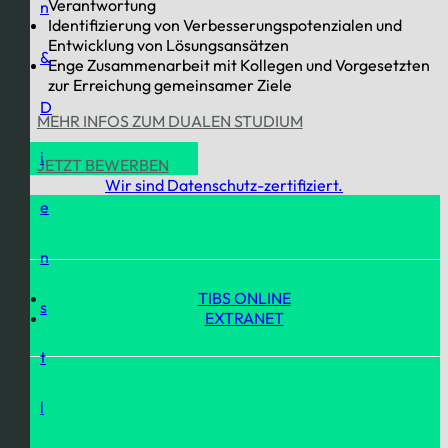
Verantwortung
n
Identifizierung von Verbesserungspotenzialen und
Entwicklung von Lösungsansätzen
&
Enge Zusammenarbeit mit Kollegen und Vorgesetzten
zur Erreichung gemeinsamer Ziele
D
MEHR INFOS ZUM DUALEN STUDIUM
i
JETZT BEWERBEN
Wir sind Datenschutz-zertifiziert.
e
n
TIBS ONLINE
s
EXTRANET
t
l