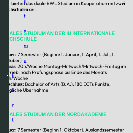
s
Wir bieten das duale BWL Studium in Kooperation mit
zwei
an:
Hochschulen
t
e
DUALES STUDIUM AN DER
IU INTERNATIONALE
HOCHSCHULE
m
7 Semester (Beginn: 1. Januar, 1. April, 1. Juli, 1.
Dauer:
e
Oktober)
20h/Woche Montag-Mittwoch/Mittwoch-Freitag im
Praxis:
Betrieb, nach Prüfungsphase bis Ende des Monats
F
40h/Woche
Bachelor of Arts (B.A.), 180 ECTs Punkte,
Abschluss:
ü
mögliche Übernahme
r
DUALES STUDIUM AN DER
NORDAKADEMIE
L
7 Semester (Beginn 1. Oktober), Auslandssemester
Dauer: