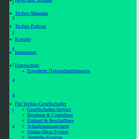
News und Termine
i
Techno Magazin
e
Techno Podcast
f
Kontakt
e
Impressum
r
Datenschutz
Erweiterte Datenschutzhinweise
a
n
Für Techno Gesellschafter
Gesellschafter-Service
t
Beratung & Consulting
Einkauf & Beschaffung
e
Schadenmanagement
Online-Shop-System
Vertriebs-Systeme