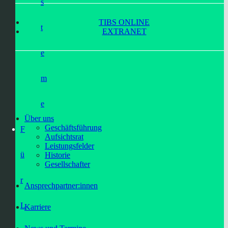
s
TIBS ONLINE
t
EXTRANET
e
m
e
Über uns
Geschäftsführung
F
Aufsichtsrat
Leistungsfelder
ü
Historie
Gesellschafter
r
Ansprechpartner:innen
L
Karriere