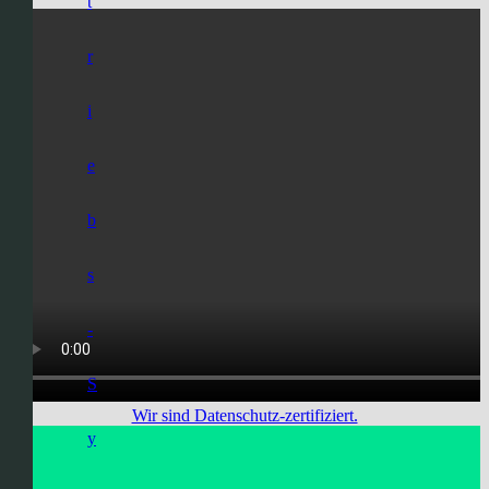
t
r
i
e
b
s
-
S
Wir sind Datenschutz-zertifiziert.
y