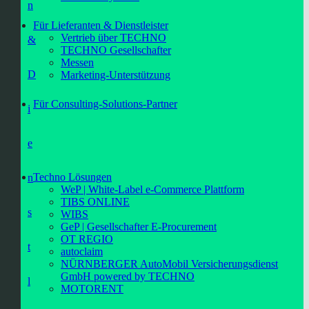
n
Für Lieferanten & Dienstleister
Vertrieb über TECHNO
&
TECHNO Gesellschafter
Messen
D
Marketing-Unterstützung
Für Consulting-Solutions-Partner
i
e
Techno Lösungen
n
WeP | White-Label e-Commerce Plattform
TIBS ONLINE
s
WIBS
GeP | Gesellschafter E-Procurement
OT REGIO
t
autoclaim
NÜRNBERGER AutoMobil Versicherungsdienst
GmbH powered by TECHNO
l
MOTORENT